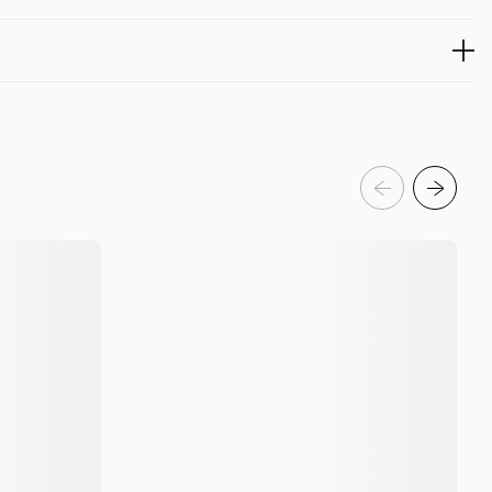
225425001
produktet de siste 30 dagene er 77 kr
Akvaristikk
Akvarie inventar
Dekorasjon
Flamingo
410288
15 x 9 x 6 cm
500 gram
5400585090451