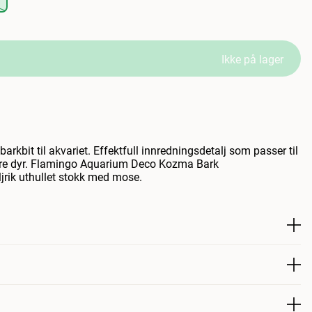
Ikke på lager
barkbit til akvariet. Effektfull innredningsdetalj som passer til
dre dyr. Flamingo Aquarium Deco Kozma Bark
jrik uthullet stokk med mose.
r barkbit til akvariet. Effektiv dekorasjonsdetalj som passer til
re dyr. Flamingo Aquarium Deco Kozma Bark er en detaljert
variedekorasjon.