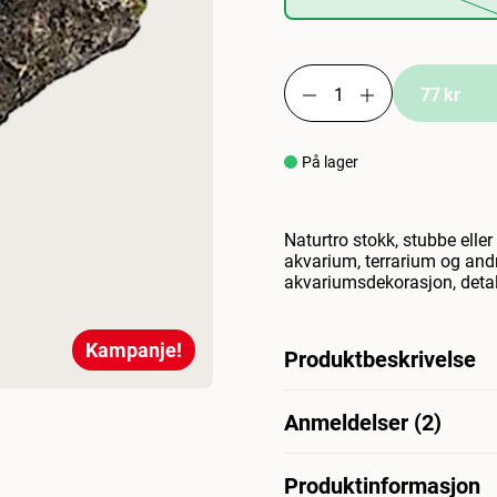
77 kr
På lager
Naturtro stokk, stubbe eller 
akvarium, terrarium og an
akvariumsdekorasjon, detal
Kampanje!
Produktbeskrivelse
Realistisk stokk, stubbe elle
Anmeldelser (2)
akvarium, terrarium og and
hul stokk med mose som ak
Produktinformasjon