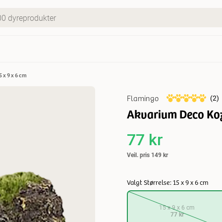
 x 9 x 6 cm
Flamingo
(
2
)
Akvarium Deco Koz
77 kr
Veil. pris
149 kr
Valgt Størrelse: 15 x 9 x 6 cm
15 x 9 x 6 cm
77 kr