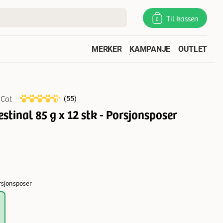
Til kassen
0
MERKER
KAMPANJE
OUTLET
 Cat
(
55
)
stinal 85 g x 12 stk - Porsjonsposer
orsjonsposer