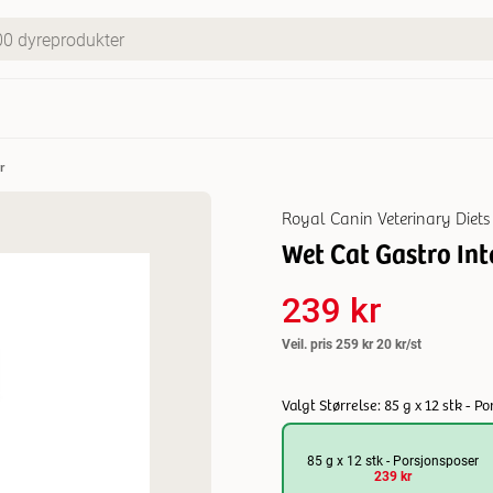
r
Royal Canin Veterinary Diets
Wet Cat Gastro Inte
239 kr
Veil. pris
259 kr
20 kr/st
Valgt Størrelse: 85 g x 12 stk - P
85 g x 12 stk - Porsjonsposer
239 kr