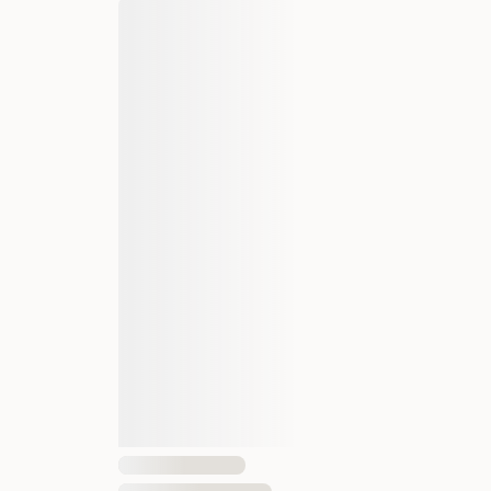
40390011
85 g x 12 stk - Porsjonsposer
Voksen
Vanlig
Våt mat
12 st
9003579013557