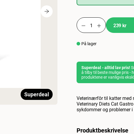
239 kr
På lager
Superdeal - alltid lav pris!
Su
å tilby til beste mulige pris 
produktene er vanligvis eksk
Superdeal
Veterinærfôr til katter me
Veterinary Diets Cat Gastro
sykdommer og problemer i 
Produktbeskrivelse