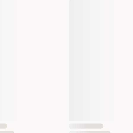
Produsentens artikkelnummer
Størrelse
Dyrets alder
Aktivitetsnivå
Fôrtype
Antall i pakken
EAN nummer