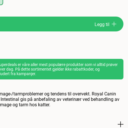
Legg til
perdeals er våre aller mest populære produkter som vi alltid prøver
- hver dag. På dette sortimentet gjelder ikke rabattkoder, og
ludert fra kampanjer.
d mage-/tarmproblemer og tendens til overvekt. Royal Canin
 Intestinal gis på anbefaling av veterinær ved behandling av
mage og tarm hos katter.