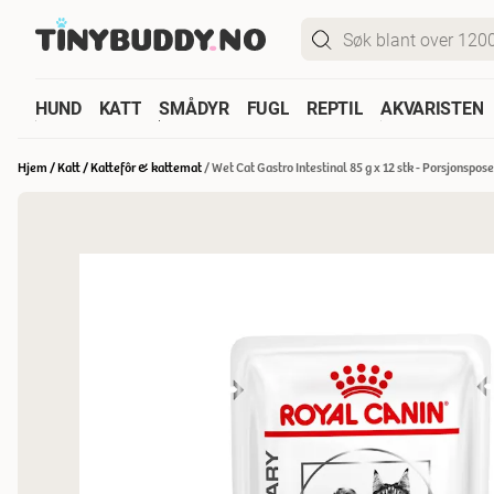
HUND
KATT
SMÅDYR
FUGL
REPTIL
AKVARISTEN
Hjem
/
Katt
/
Kattefôr & kattemat
/
Wet Cat Gastro Intestinal 85 g x 12 stk - Porsjonspose