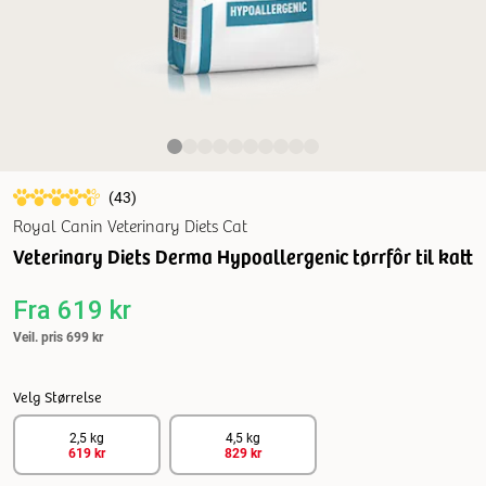
(
43
)
Royal Canin Veterinary Diets Cat
Veterinary Diets Derma Hypoallergenic tørrfôr til katt
Fra
619 kr
Veil. pris
699 kr
Velg Størrelse
2,5 kg
4,5 kg
619 kr
829 kr