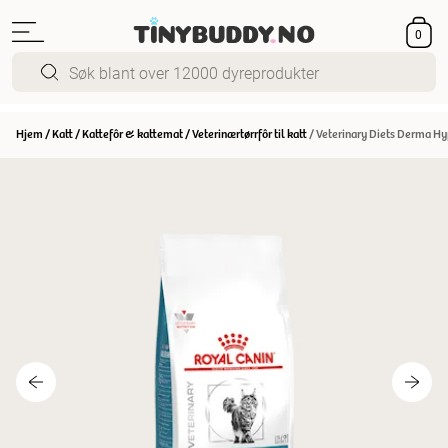
0
Hjem
/
Katt
/
Kattefôr & kattemat
/
Veterinærtørrfôr til katt
/
Veterinary Diets Derma Hypo