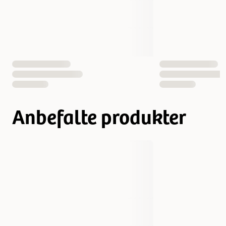
Vekt
2500 gram
4500 gram
EAN nummer
3182550939478
3182550939560
Anbefalte produkter