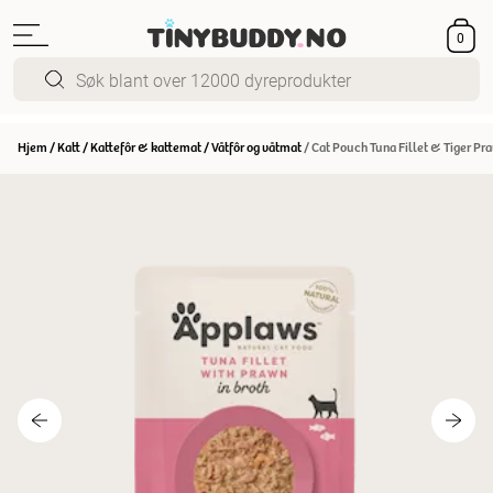
0
Hjem
/
Katt
/
Kattefôr & kattemat
/
Våtfôr og våtmat
/
Cat Pouch Tuna Fillet & Tiger Pr