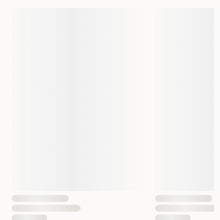
Varemerke
Applaws
Produsentens artikkelnummer
996155
213964001-12
Størrelse
70 g
70 g x 12
Vekt
70 gram
Antall i pakken
1 st
12 st
EAN nummer
5060122493031