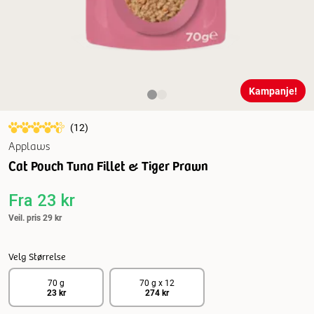
Kampanje!
(
12
)
Applaws
Cat Pouch Tuna Fillet & Tiger Prawn
Fra
23 kr
Veil. pris
29 kr
Velg Størrelse
70 g
70 g x 12
23 kr
274 kr