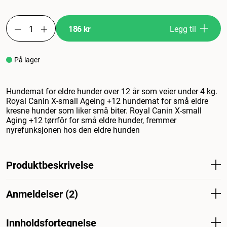
186 kr
Legg til
På lager
Hundemat for eldre hunder over 12 år som veier under 4 kg.
Royal Canin X-small Ageing +12 hundemat for små eldre
kresne hunder som liker små biter. Royal Canin X-small
Aging +12 tørrfôr for små eldre hunder, fremmer
nyrefunksjonen hos den eldre hunden
Produktbeskrivelse
Royal Canin® X-Small Ageing 12+ tørrfôr er egnet for
Anmeldelser (2)
svært små hunder over 12 år som veier opp til 4 kg. Dette
fullfôret er spesielt sammensatt for å dekke alle
næringsbehovene til små, eldre hunder. Når hunden din
Innholdsfortegnelse