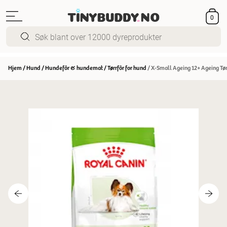
0
Hjem
/
Hund
/
Hundefôr & hundemat
/
Tørrfôr for hund
/
X-Small Ageing 12+ Ageing Tørr