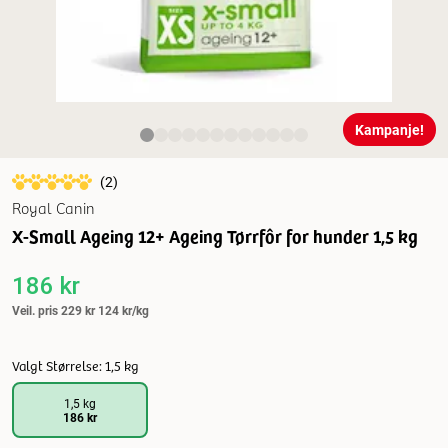
Kampanje!
(
2
)
Royal Canin
X-Small Ageing 12+ Ageing Tørrfôr for hunder 1,5 kg
186 kr
Veil. pris
229 kr
124 kr/kg
Valgt Størrelse: 1,5 kg
1,5 kg
186 kr