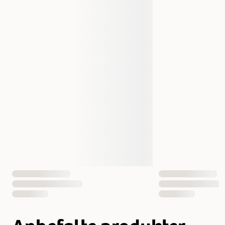
Produsentens artikkelnummer
20-140
Størrelse
300 ml
Vekt
300 gram
Volum
300 ml
Antall i pakken
1 st
EAN nummer
7350022453135