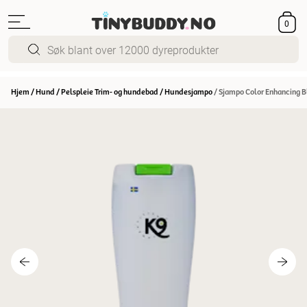
0
Hjem
/
Hund
/
Pelspleie Trim- og hundebad
/
Hundesjampo
/
Sjampo Color Enhancing B