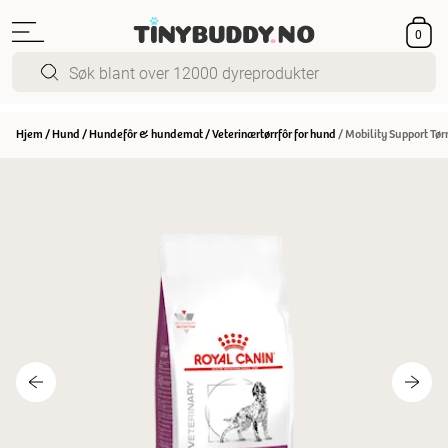
0
Hjem
/
Hund
/
Hundefôr & hundemat
/
Veterinærtørrfôr for hund
/
Mobility Support Tør