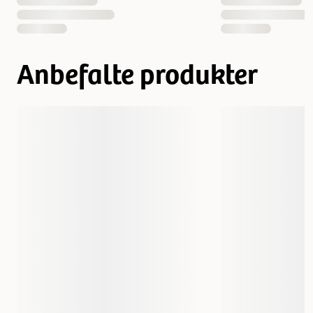
Vekt
7000 gram
12000 gram
EAN nummer
3182550933001
3182550933018
Anbefalte produkter