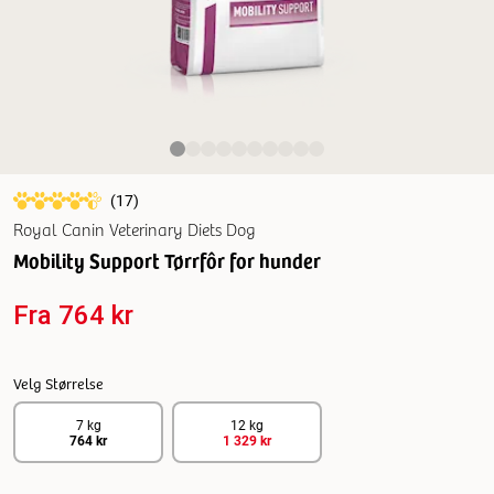
(
17
)
Royal Canin Veterinary Diets Dog
Mobility Support Tørrfôr for hunder
Fra
764 kr
Velg Størrelse
7 kg
12 kg
764 kr
1 329 kr