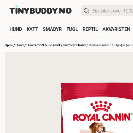
HUND
KATT
SMÅDYR
FUGL
REPTIL
AKVARISTEN
Hjem
/
Hund
/
Hundefôr & hundemat
/
Tørrfôr for hund
/
Medium Adult 7+ Tørrfôr for 