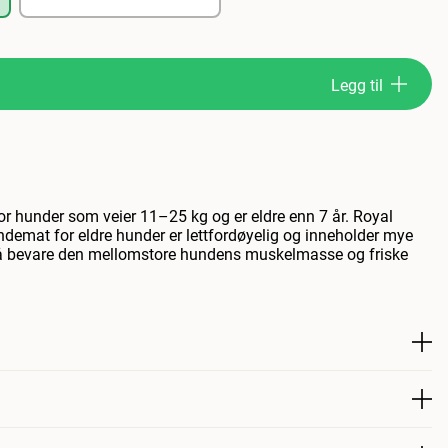
Legg til
for hunder som veier 11–25 kg og er eldre enn 7 år. Royal
emat for eldre hunder er lettfordøyelig og inneholder mye
 å bevare den mellomstore hundens muskelmasse og friske
7+ tørrfôr har et tilpasset innhold av næringsstoffer for å
l mellomstore hunder som din, når de første tegnene på aldring
der det et kompleks av antioksidanter som bidrar til å
 og dermed beskytte viktige molekyler i hundens kropp. ROYAL