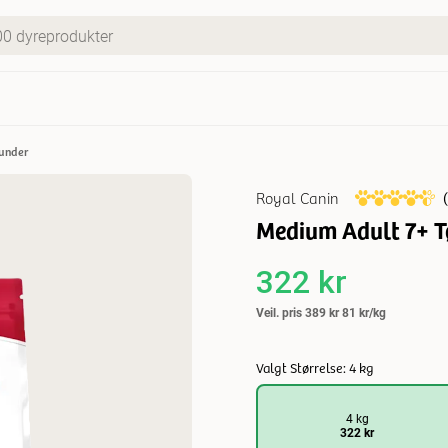
hunder
Royal Canin
(
Medium Adult 7+ Tø
322 kr
Veil. pris
389 kr
81 kr/kg
Valgt Størrelse: 4 kg
4 kg
322 kr