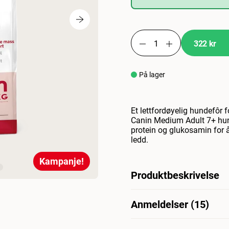
322 kr
På lager
Et lettfordøyelig hundefôr 
Canin Medium Adult 7+ hund
protein og glukosamin for
ledd.
Kampanje!
Produktbeskrivelse
ROYAL CANIN® Medium Adult 
Anmeldelser (15)
opprettholde vitaliteten ti
viser seg. i tillegg innehol
nøytralisere frie radikaler