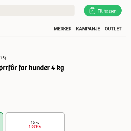
Til kassen
0
MERKER
KAMPANJE
OUTLET
15
)
rrfôr for hunder 4 kg
15 kg
1 079 kr