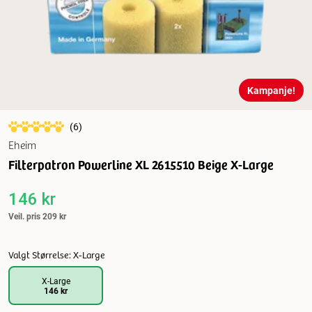
Kampanje!
(
6
)
Eheim
Filterpatron Powerline XL 2615510 Beige X-Large
146 kr
Veil. pris
209 kr
Valgt Størrelse: X-Large
X-Large
146 kr