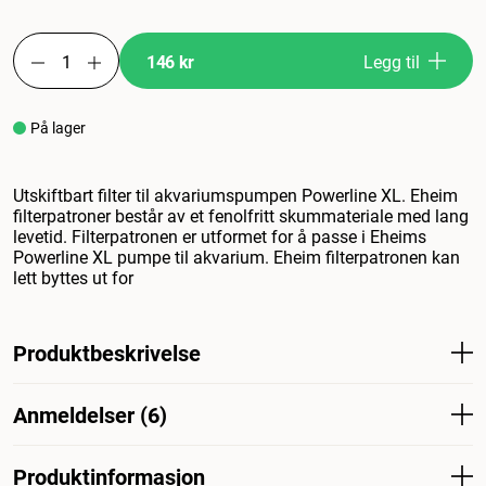
146 kr
Legg til
På lager
Utskiftbart filter til akvariumspumpen Powerline XL. Eheim
filterpatroner består av et fenolfritt skummateriale med lang
levetid. Filterpatronen er utformet for å passe i Eheims
Powerline XL pumpe til akvarium. Eheim filterpatronen kan
lett byttes ut for
Produktbeskrivelse
Erstatningsfilter til akvariepumpen Powerline XL. EHEIMs
Anmeldelser (6)
filterpatroner består av et fenolfritt skummateriale med
lang levetid. Filterpatronen er designet for å passe inn i
Eheim Powerline XL-akvariepumpen. Eheim-
Produktinformasjon
Hva synes andre kunder