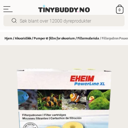
0
Hjem
/
Akvaristikk
/
Pumper & filtre for akvarium
/
Filtermateriale
/
Filterpatron Power